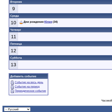
Вторник
9
Среда
10
Дни рождения
Юлия
(34)
Четверг
11
Пятница
12
Суббота
13
Добавить событие
Событие на весь день
Событие на период
Периодическое событие
Часовой