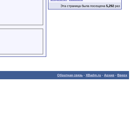
Эта страница была посещена
5,292
раз
Обратная связь
-
XBadm.ru
-
Архив
-
Вверх