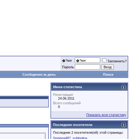
�?мя
Запомнить?
Пароль
Сообщения за день
Поиск
Мини-статистика
Регистрация
24.06.2011
Всего сообщений
0
Показать всю статистику
Последние посетители
Последние 2 посетителя(ей) этой страницы:
Snejana487
subbotina