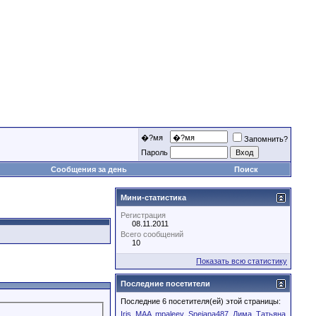
�?мя
Запомнить?
Пароль
Сообщения за день
Поиск
Мини-статистика
Регистрация
08.11.2011
Всего сообщений
10
Показать всю статистику
Последние посетители
Последние 6 посетителя(ей) этой страницы:
Iris
MAA
mpaleev
Snejana487
Дима
Татьяна