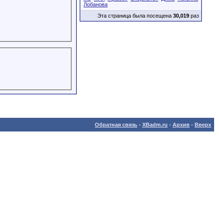
Лобанова
Эта страница была посещена
30,019
раз
Обратная связь
-
XBadm.ru
-
Архив
-
Вверх