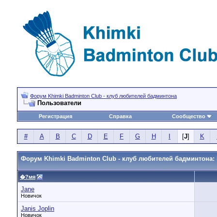
Форум Khimki Badminton Club - клуб любителей бадминтона
Пользователи
Регистрация
Справка
Сообщество
#
A
B
C
D
E
F
G
H
I
[
J
]
K
Форум Khimki Badminton Club - клуб любителей бадминтона:
�?мя
Jane
Новичок
Janis Joplin
Новичок