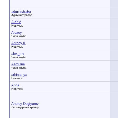
administrator
Администратор
AleXV
Новичок
Alexey
Член клуба
Antony K
Новичок
alex_mv
Член клуба
AeroOne
Член клуба
arhinastya
Новичок
Anna
Новичок
Andrey Degtyarev
Легендарный тренер