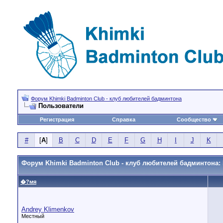
Форум Khimki Badminton Club - клуб любителей бадминтона
Пользователи
Регистрация
Справка
Сообщество
#
[
A
]
B
C
D
E
F
G
H
I
J
K
Форум Khimki Badminton Club - клуб любителей бадминтона:
�?мя
Andrey Klimenkov
Местный