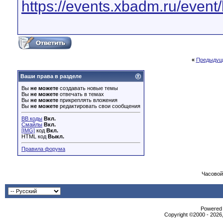
https://events.xbadm.ru/event/
«
Предыдущ
Ваши права в разделе
Вы
не можете
создавать новые темы
Вы
не можете
отвечать в темах
Вы
не можете
прикреплять вложения
Вы
не можете
редактировать свои сообщения
BB коды
Вкл.
Смайлы
Вкл.
[IMG]
код
Вкл.
HTML код
Выкл.
Правила форума
Часовой
Powered b
Copyright ©2000 - 2026,