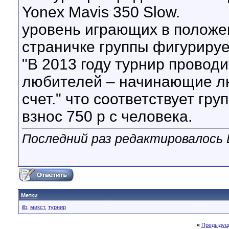
Yonex Mavis 350 Slow.
уровень играющих в положен
страничке группы фигурируе
"В 2013 году турнир провод
любителей – начинающие л
счет." что соответствует гру
взнос 750 р с человека.
Последний раз редактировалось L
Метки
ilb
,
микст
,
турнир
«
Предыдущ