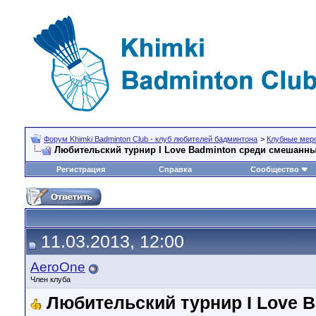
Форум Khimki Badminton Club - клуб любителей бадминтона
>
Клубные меро
Любительский турнир I Love Badminton среди смешанных
Регистрация
Справка
Сообщество
11.03.2013, 12:00
AeroOne
Член клуба
Любительский турнир I Love 