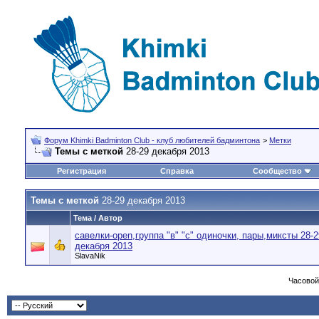
Форум Khimki Badminton Club - клуб любителей бадминтона
>
Метки
Темы с меткой
28-29 декабря 2013
Регистрация
Справка
Сообщество
Темы с меткой
28-29 декабря 2013
Тема / Автор
савелки-open,группа "в" "с" одиночки, пары,миксты 28-2
декабря 2013
SlavaNik
Часовой